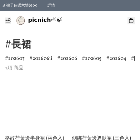
🧦 襪子任選六雙$100
詳情
𝗽𝗶𝗰𝗻𝗶𝗰𝗵🦥🍃
#長裙
202607
202606ii
202606
202605
202604
防
3項 商品
格紋荷葉邊半身裙 (兩色入)
側綁荷葉邊遮腿裙 (三色入)