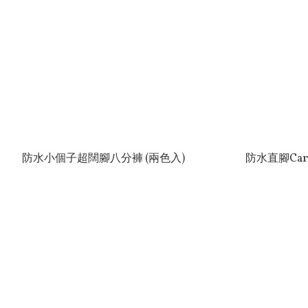
防水小個子超闊腳八分褲 (兩色入)
防水直腳Cargo