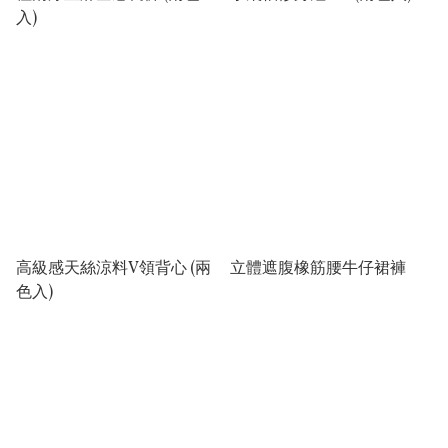
入)
高級感天絲涼料V領背心 (兩
立體遮腹橡筋腰牛仔裙褲
色入)