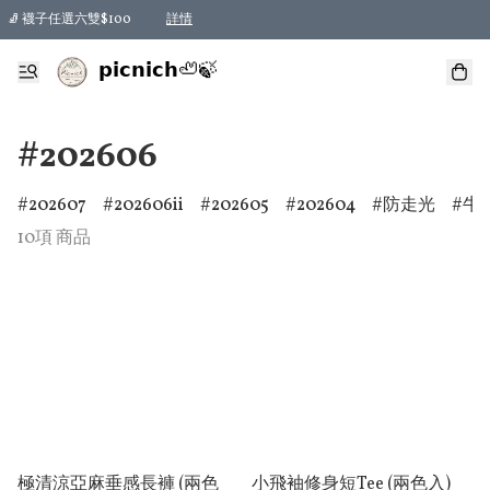
🧦 襪子任選六雙$100
詳情
𝗽𝗶𝗰𝗻𝗶𝗰𝗵🦥🍃
#202606
202607
202606ii
202605
202604
防走光
牛
10項 商品
極清涼亞麻垂感長褲 (兩色
小飛袖修身短Tee (兩色入)