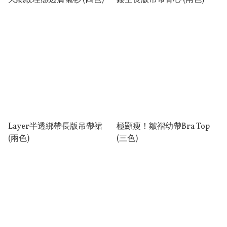
天絲紋理感透膚襯衫 (四色)
鏤空長版吊帶背心 (兩色)
Layer半透綁帶長版吊帶裙
極顯瘦！皺褶幼帶Bra Top
(兩色)
(三色)