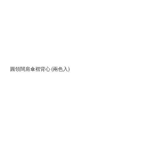
圓領闊肩傘褶背心 (兩色入)