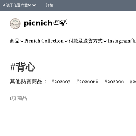
🧦 襪子任選六雙$100
詳情
𝗽𝗶𝗰𝗻𝗶𝗰𝗵🦥🍃
商品
Picnich Collection
付款及送貨方式
Instagram
商
#背心
其他熱賣商品：
202607
202606ii
202606
2
1項 商品