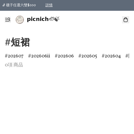
🧦 襪子任選六雙$100
詳情
𝗽𝗶𝗰𝗻𝗶𝗰𝗵🦥🍃
#短裙
202607
202606ii
202606
202605
202604
防
0項 商品