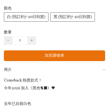
顏色
白 (預訂約7-20日到貨)
黑 (預訂約7-20日到貨)
數量
−
+
加至購物車
簡介
−
Comeback 熱賣款式！

今年2026 加入《黑色🐈‍⬛》🖤

去年已自留白色
