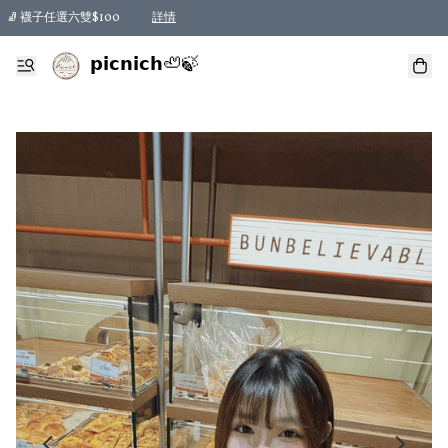
🧦 襪子任選六雙$100
詳情
𝗽𝗶𝗰𝗻𝗶𝗰𝗵🦥🍃