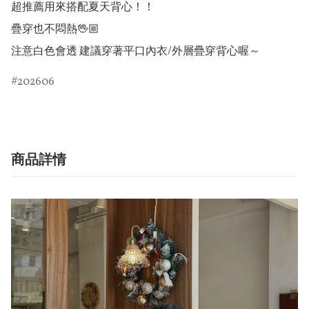
超推薦用來搭配夏天背心！！

疊穿也不悶熱🖖🏼

注意白色會透 建議穿著平口內衣/外層疊穿背心喔～
202606
商品詳情