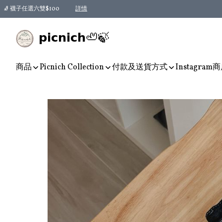
🧦 襪子任選六雙$100
詳情
𝗽𝗶𝗰𝗻𝗶𝗰𝗵🦥🍃
商品
Picnich Collection
付款及送貨方式
Instagram
商