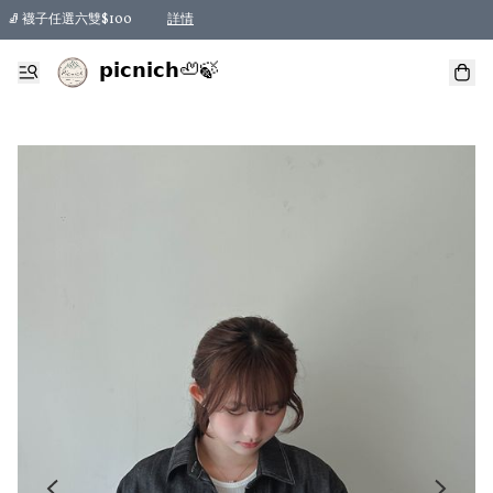
🧦 襪子任選六雙$100
詳情
𝗽𝗶𝗰𝗻𝗶𝗰𝗵🦥🍃