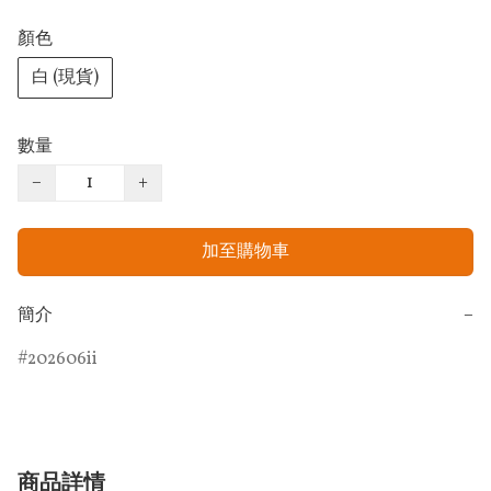
顏色
白 (現貨)
數量
−
+
加至購物車
簡介
−
202606ii
商品詳情