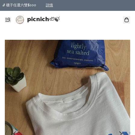
🧦 襪子任選六雙$100
詳情
𝗽𝗶𝗰𝗻𝗶𝗰𝗵🦥🍃