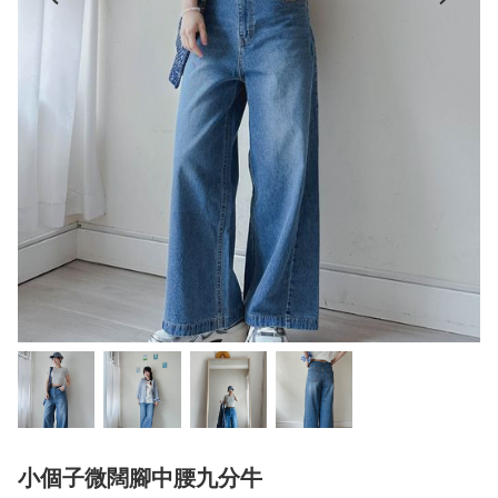
小個子微闊腳中腰九分牛