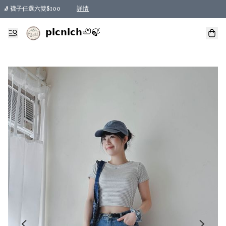
🧦 襪子任選六雙$100
詳情
𝗽𝗶𝗰𝗻𝗶𝗰𝗵🦥🍃