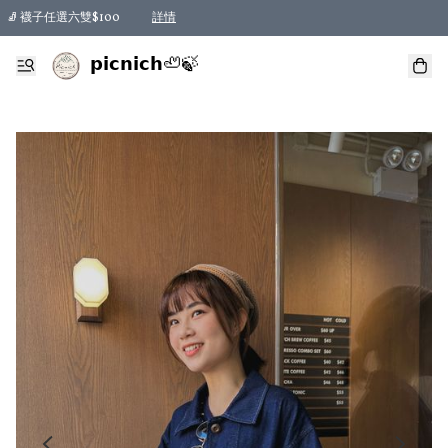
🧦 襪子任選六雙$100
詳情
𝗽𝗶𝗰𝗻𝗶𝗰𝗵🦥🍃