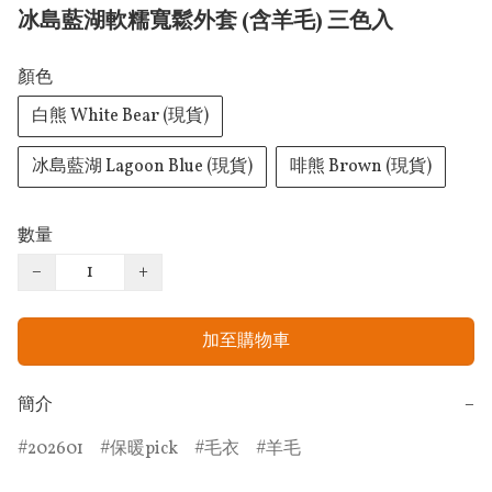
冰島藍湖軟糯寬鬆外套 (含羊毛) 三色入
顏色
白熊 White Bear (現貨)
冰島藍湖 Lagoon Blue (現貨)
啡熊 Brown (現貨)
數量
−
+
加至購物車
簡介
−
202601
保暖pick
毛衣
羊毛