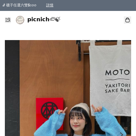
🧦 襪子任選六雙$100
詳情
𝗽𝗶𝗰𝗻𝗶𝗰𝗵🦥🍃