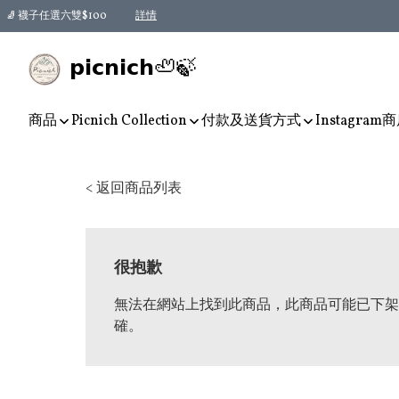
🧦 襪子任選六雙$100
詳情
𝗽𝗶𝗰𝗻𝗶𝗰𝗵🦥🍃
商品
Picnich Collection
付款及送貨方式
Instagram
商
< 返回商品列表
很抱歉
無法在網站上找到此商品，此商品可能已下架
確。