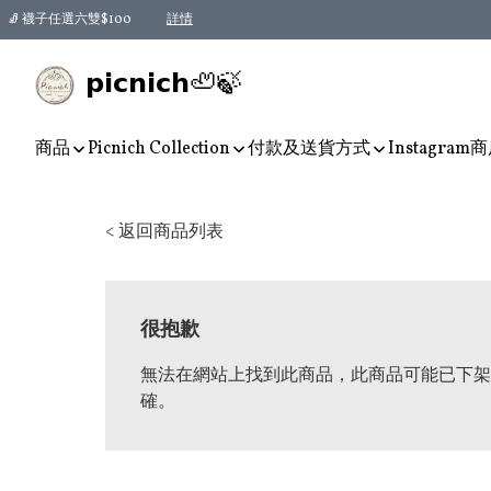
🧦 襪子任選六雙$100
詳情
𝗽𝗶𝗰𝗻𝗶𝗰𝗵🦥🍃
商品
Picnich Collection
付款及送貨方式
Instagram
商
< 返回商品列表
很抱歉
無法在網站上找到此商品，此商品可能已下架
確。