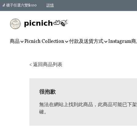
🧦 襪子任選六雙$100
詳情
𝗽𝗶𝗰𝗻𝗶𝗰𝗵🦥🍃
商品
Picnich Collection
付款及送貨方式
Instagram
商
< 返回商品列表
很抱歉
無法在網站上找到此商品，此商品可能已下架
確。