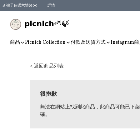
🧦 襪子任選六雙$100
詳情
𝗽𝗶𝗰𝗻𝗶𝗰𝗵🦥🍃
商品
Picnich Collection
付款及送貨方式
Instagram
商
< 返回商品列表
很抱歉
無法在網站上找到此商品，此商品可能已下架
確。