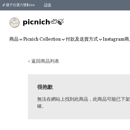
🧦 襪子任選六雙$100
詳情
𝗽𝗶𝗰𝗻𝗶𝗰𝗵🦥🍃
商品
Picnich Collection
付款及送貨方式
Instagram
商
< 返回商品列表
很抱歉
無法在網站上找到此商品，此商品可能已下架
確。