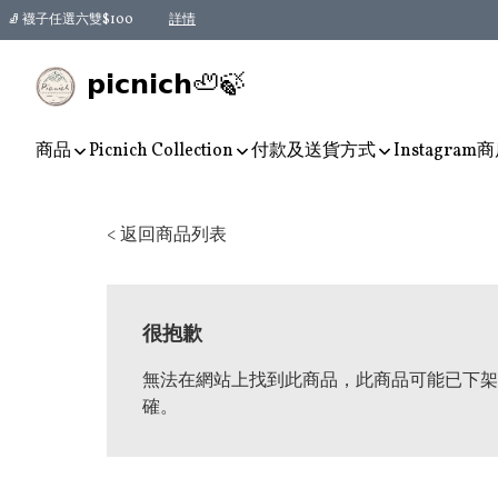
🧦 襪子任選六雙$100
詳情
𝗽𝗶𝗰𝗻𝗶𝗰𝗵🦥🍃
商品
Picnich Collection
付款及送貨方式
Instagram
商
< 返回商品列表
很抱歉
無法在網站上找到此商品，此商品可能已下架
確。