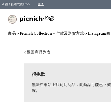
🧦 襪子任選六雙$100
詳情
𝗽𝗶𝗰𝗻𝗶𝗰𝗵🦥🍃
商品
Picnich Collection
付款及送貨方式
Instagram
商
< 返回商品列表
很抱歉
無法在網站上找到此商品，此商品可能已下架
確。